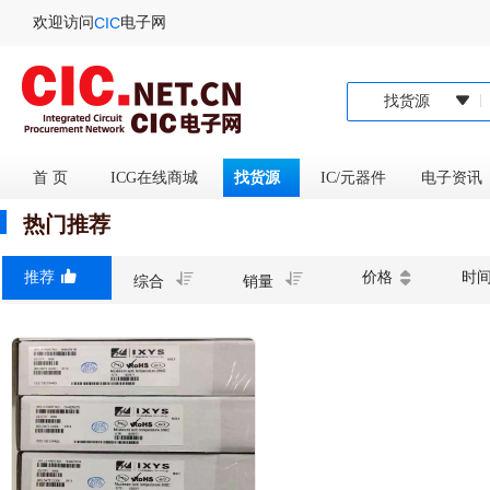
欢迎访问
电子网
CIC
找货源
首 页
ICG在线商城
找货源
IC/元器件
电子资
热门推荐
推荐
价格
时
综合
销量