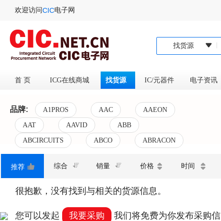
欢迎访问
电子网
CIC
找货源
首 页
ICG在线商城
找货源
IC/元器件
电子资
品牌:
A1PROS
AAC
AAEON
AAT
AAVID
ABB
ABCIRCUITS
ABCO
ABRACON
产品参数:
综合
销量
价格
时间
推荐
很抱歉，没有找到与
相关的货源信息。
您可以发起
我要采购
我们将免费为你发布采购信