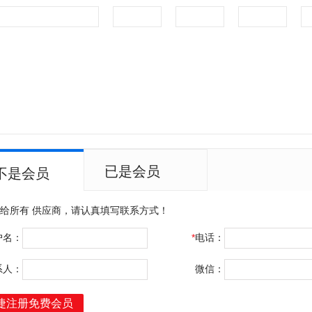
已是会员
不是会员
布给所有
供应商，请认真填写联系方式！
户名：
*
电话：
系人：
微信：
捷注册免费会员