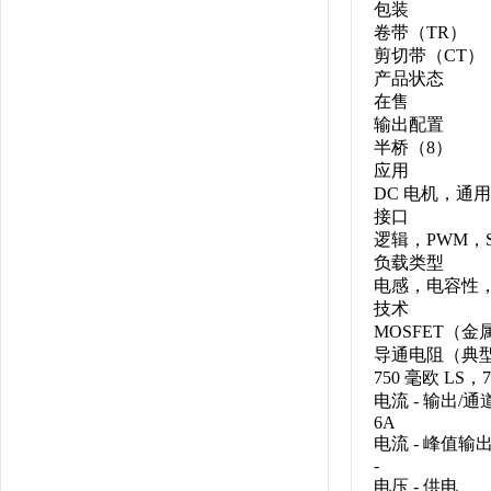
包装
卷带（TR）
剪切带（CT）
产品状态
在售
输出配置
半桥（8）
应用
DC 电机，通用
接口
逻辑，PWM，S
负载类型
电感，电容性
技术
MOSFET（
导通电阻（典
750 毫欧 LS，7
电流 - 输出/通
6A
电流 - 峰值输
-
电压 - 供电