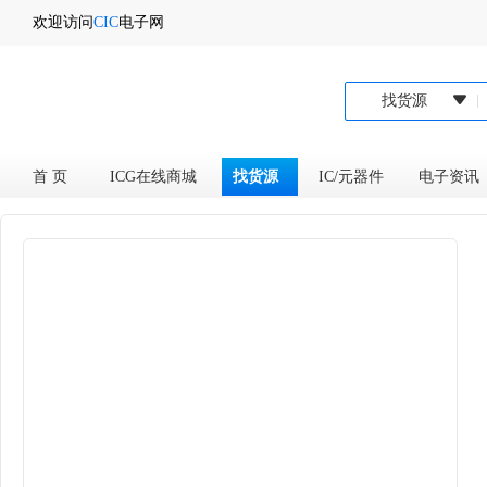
欢迎访问
CIC
电子网
找货源
首 页
ICG在线商城
找货源
IC/元器件
电子资