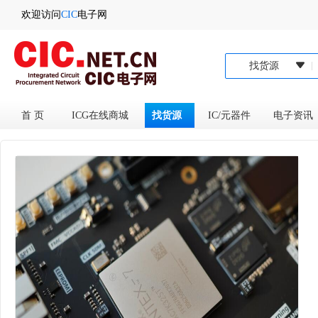
欢迎访问
CIC
电子网
找货源
首 页
ICG在线商城
找货源
IC/元器件
电子资