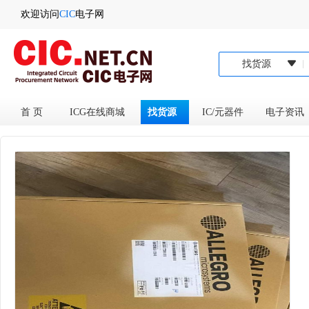
欢迎访问
CIC
电子网
找货源
首 页
ICG在线商城
找货源
IC/元器件
电子资