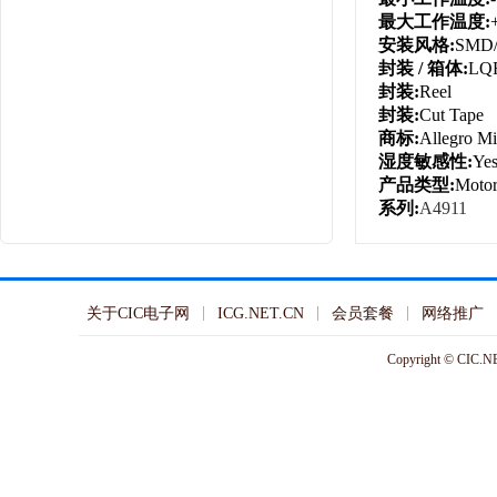
最大工作温度:
安装风格:
SMD
封装 / 箱体:
LQ
封装:
Reel
封装:
Cut Tape
商标:
Allegro M
湿度敏感性:
Ye
产品类型:
Motor
系列:
A4911
关于CIC电子网
ICG.NET.CN
会员套餐
网络推广
Copyright © CIC.NE